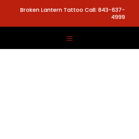
Broken Lantern Tattoo Call: 843-637-
4999